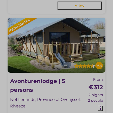
View
HIGHLIGHTED
9.3
From
Avonturenlodge | 5
€312
persons
2 nights
Netherlands, Province of Overijssel,
2 people
Rheeze