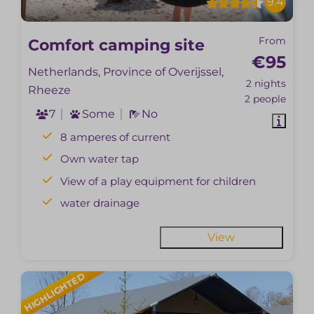
9.4
From
Comfort camping site
€95
Netherlands, Province of Overijssel,
2 nights
Rheeze
2 people
7
Some
No
8 amperes of current
Own water tap
View of a play equipment for children
water drainage
View
HIGHLIGHTED