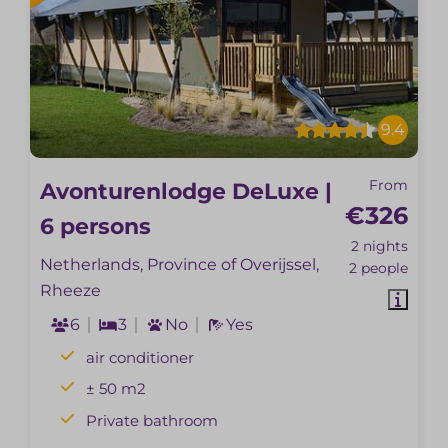
9.4
From
Avonturenlodge DeLuxe |
€326
6 persons
2 nights
Netherlands, Province of Overijssel,
2 people
Rheeze
6
3
No
Yes
air conditioner
± 50 m2
Private bathroom