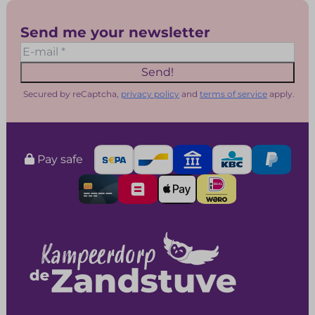
Send me your newsletter
Send!
Secured by reCaptcha,
privacy policy
and
terms of service
apply.
Pay safe